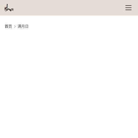
首页
满月日
萨
古
鲁
瑜