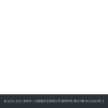
智
慧
课
程
查
询
© 2019-2021 深圳市一沙瑜伽文化有限公司 版权所有
粤ICP备18032853号-2