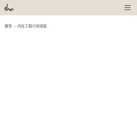
首页
内在工程介绍讲座
萨
古
鲁
瑜
伽
与
冥
想