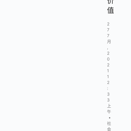
价
值
2
7
7
月
,
2
0
2
1
1
2
:
3
3
上
午
•
社
会