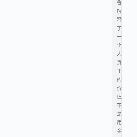
鲁
解
释
了
一
个
人
真
正
的
价
值
不
是
用
金