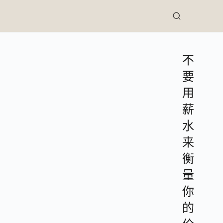
不
要
用
薪
水
来
衡
量
你
的