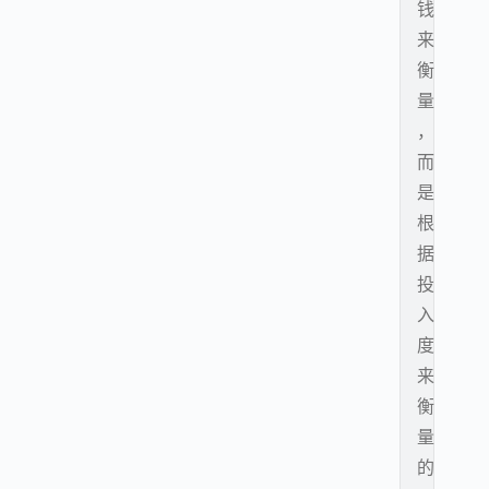
钱
来
衡
量
，
而
是
根
据
投
入
度
来
衡
量
的