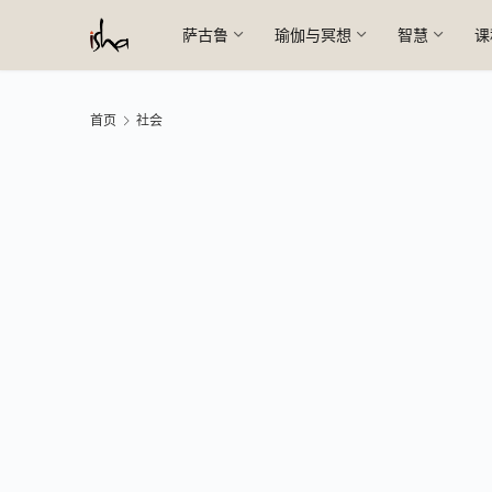
萨古鲁
瑜伽与冥想
智慧
课
首页
社会