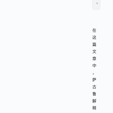
。
在
这
篇
文
章
中
，
萨
古
鲁
解
释