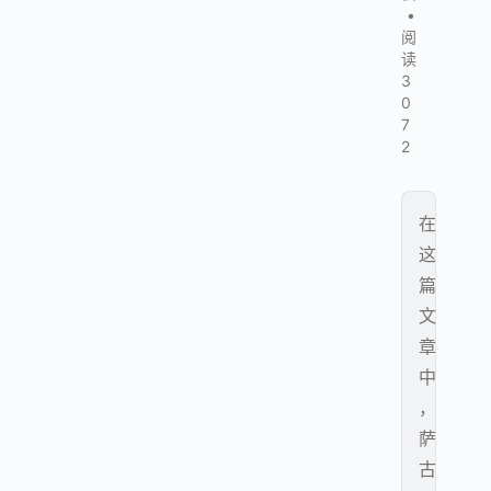
•
阅
读
3
0
7
2
在
这
篇
文
章
中
，
萨
古