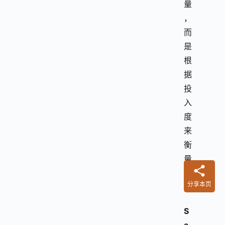
量
，
而
是
根
据
投
入
度
来
衡
量
的
分享本页
。
S