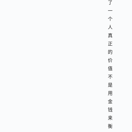
了
一
个
人
真
正
的
价
值
不
是
用
金
钱
来
衡