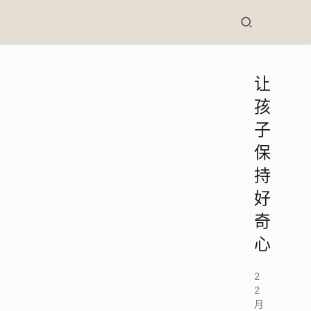
让
孩
子
保
持
好
奇
心
2
2
月