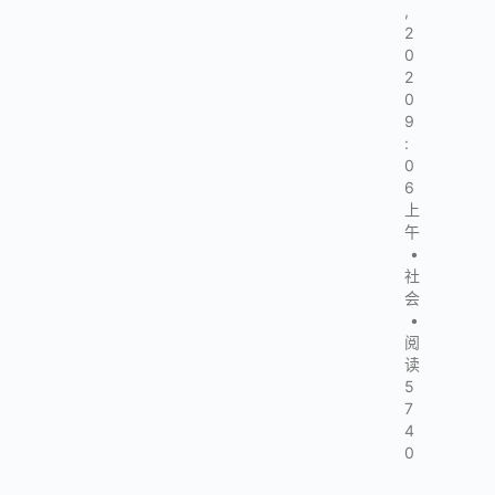
,
2
0
2
0
9
:
0
6
上
午
•
社
会
•
阅
读
5
7
4
0