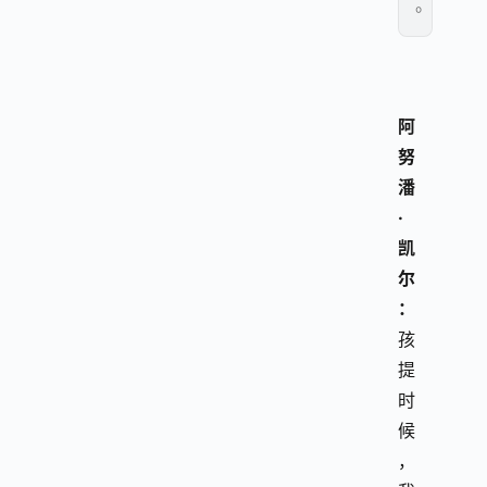
。
阿
努
潘
·
凯
尔
：
孩
提
时
候
，