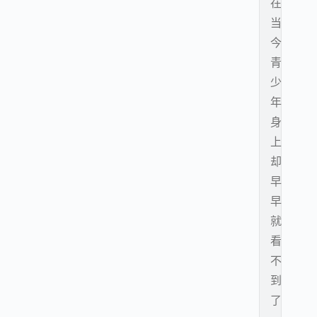
在
当
今
青
少
年
身
上
却
早
早
就
看
不
到
了