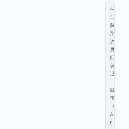
在
与
获
奖
演
员
阿
努
潘
·
凯
尔
（
A
n