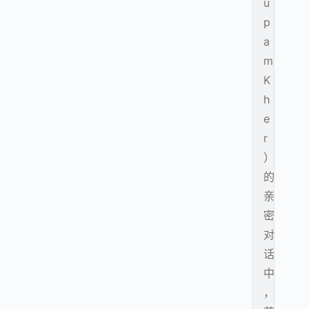
u
p
a
m
K
h
e
r
）
的
亲
密
对
话
中
，