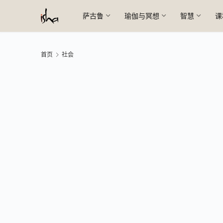
萨古鲁
瑜伽与冥想
智慧
课
首页
社会