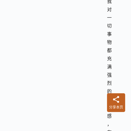
我
对
一
切
事
物
都
充
满
强
烈
的
好
奇
分享本页
感
，