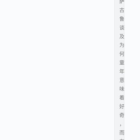
萨
古
鲁
谈
及
为
何
童
年
意
味
着
好
奇
，
而