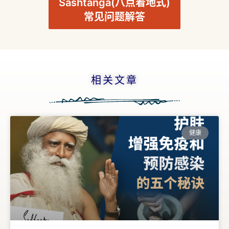
Sashtanga(八点着地式)
古
鲁
常见问题解答
瑜
伽
与
相关文章
冥
想
智
慧
健康
课
程
查
询