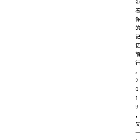
萨
古
鲁
瑜
伽
2
与
0
冥
1
想
9
智
慧