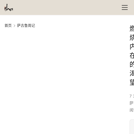
首页
萨古鲁周记
7 
萨
阅