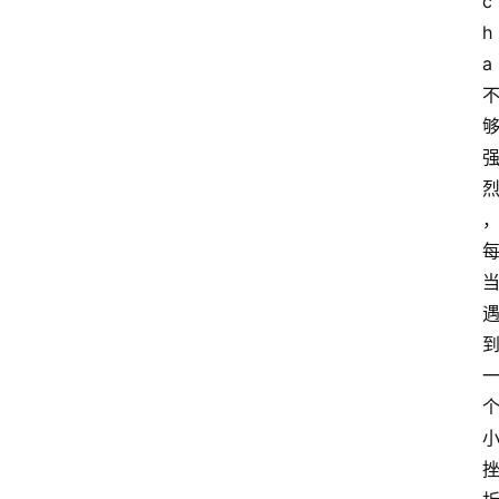
c
h
a