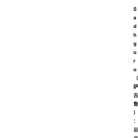
S
a
d
h
g
u
r
u