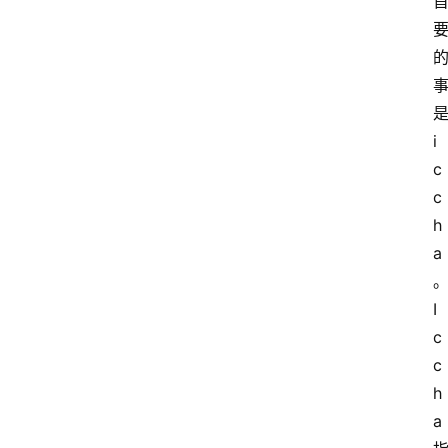
i
c
c
h
a
I
c
c
h
a