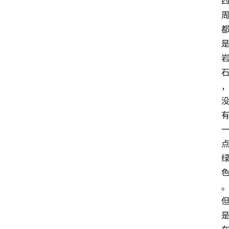
萨
古
鲁
瑜
伽
与
冥
想
智
慧
课