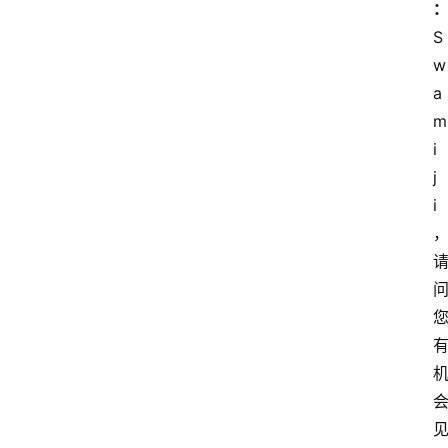
S
w
a
m
i 
j
i