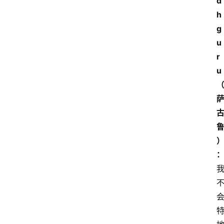
d
h
g
u
r
u