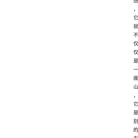
萨
古
鲁
瑜
伽