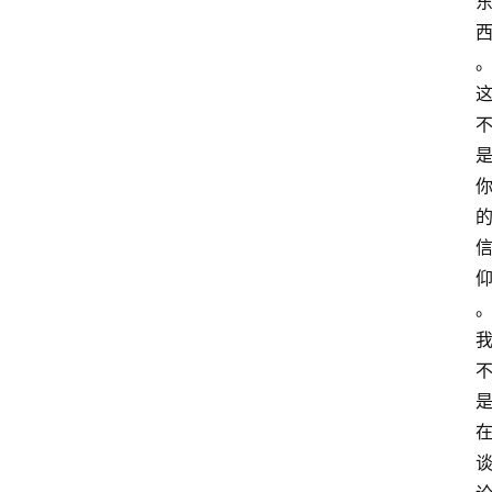
与
冥
想
智
慧
课
程
查
询