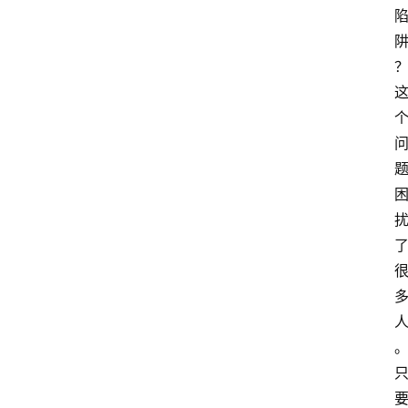
萨
古
鲁
瑜
伽
与
冥
想
智
慧