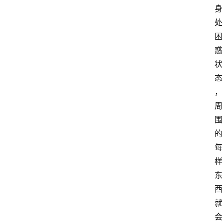
课
程
查
询