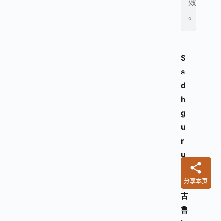
效
。
S
a
d
h
g
u
r
u
（
萨
分享本页
古
鲁