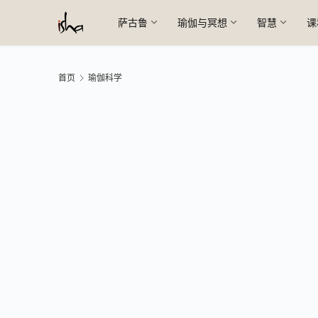
萨古鲁
瑜伽与冥想
智慧
课
首页
瑜伽科学