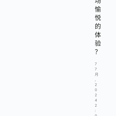
场
愉
悦
的
体
验
？
7
7
月
,
2
0
2
4
2
:
0