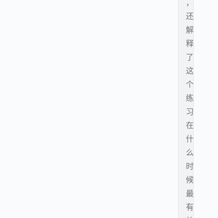
，
还
解
释
了
这
个
练
习
在
什
么
时
候
最
有