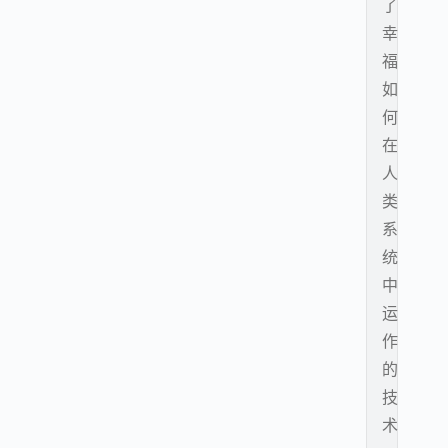
了
幸
福
如
何
在
人
类
系
统
中
运
作
的
技
术