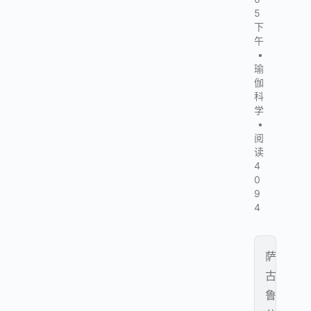
5
下
午
•
瑜
伽
科
学
•
阅
读
4
0
9
4
萨
古
鲁