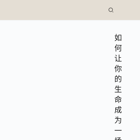
如
何
让
你
的
生
命
成
为
一