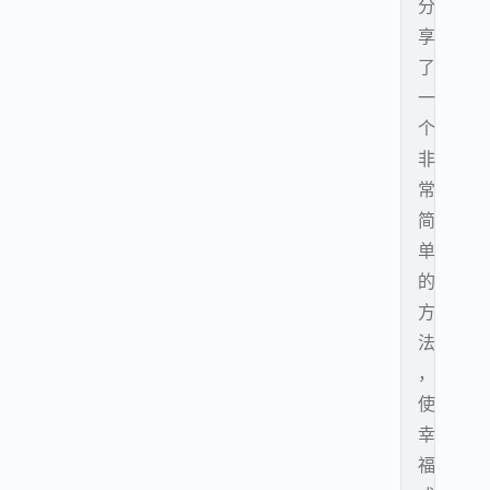
分
享
了
一
个
非
常
简
单
的
方
法
，
使
幸
福