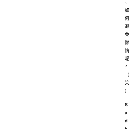
S
a
d
h