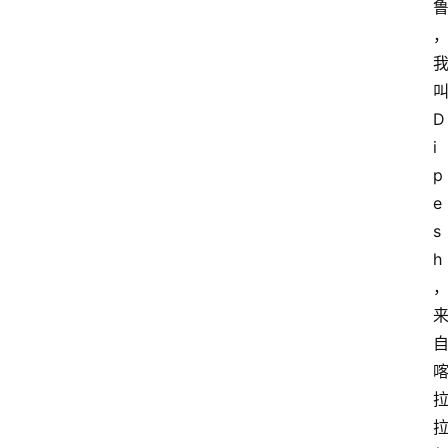
D
i
p
e
s
h