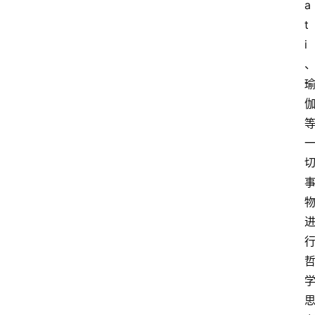
a
t
i