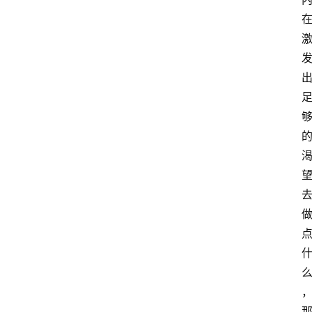
萨
古
鲁
瑜
伽
与
冥
想
智
慧