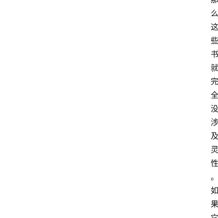
课
程
查
询