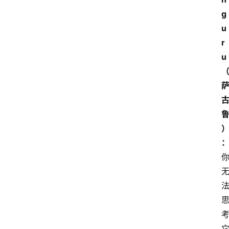
g
u
r
u