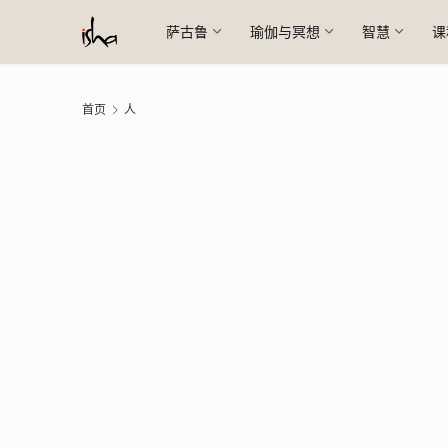
萨古鲁
瑜伽与冥想
智慧
课
首页
人