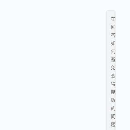
在
回
答
如
何
避
免
变
得
腐
败
的
问
题