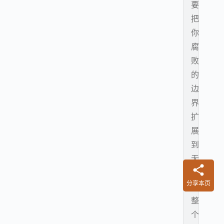
要
把
你
腐
败
的
边
界
扩
展
到
无
限
分享本页
或
整
个