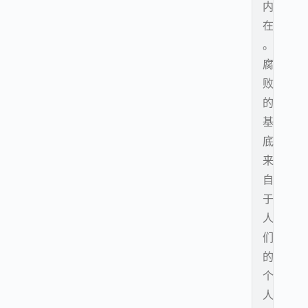
内
在
。
腐
败
的
基
底
来
自
于
人
们
的
个
人