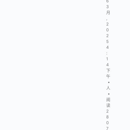
6
3
月
,
2
0
2
5
4
:
1
4
下
午
•
人
•
阅
读
2
8
0
7