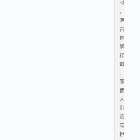
时
，
萨
古
鲁
解
释
道
，
即
使
人
们
没
有
担