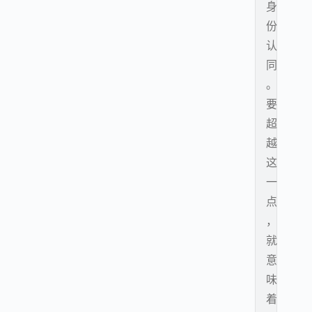
身
份
认
同
。
要
超
越
这
一
点
，
就
意
味
着