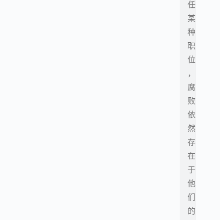
任
某
种
职
位
，
腐
败
依
然
存
在
于
他
们
的