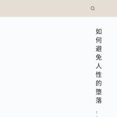
如
何
避
免
人
性
的
堕
落
1