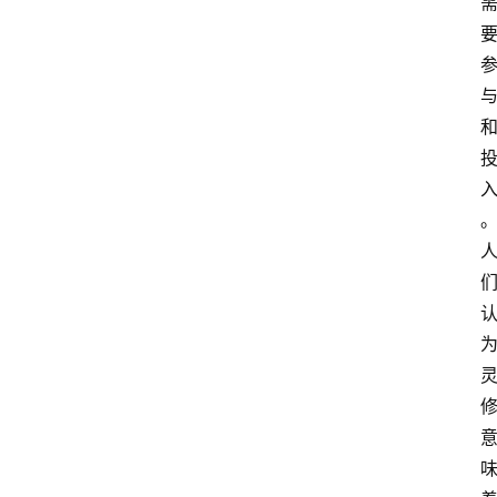
萨
古
鲁
瑜
伽
与
冥
想
智
慧