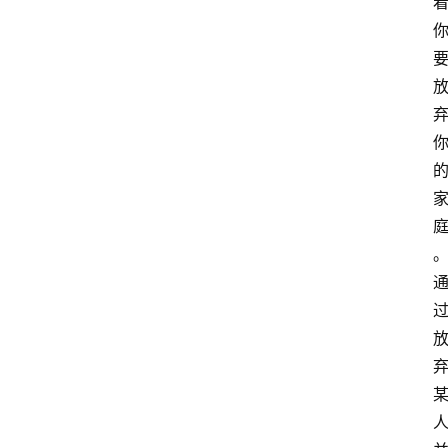
课
程
查
询