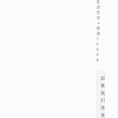
生
活
方
式
•
阅
读
1
0
0
0
8
如
果
我
们
进
食