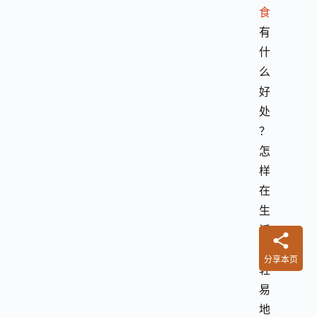
食
有
什
么
好
处
？
怎
样
在
生
活
中
分享本页
轻
易
地