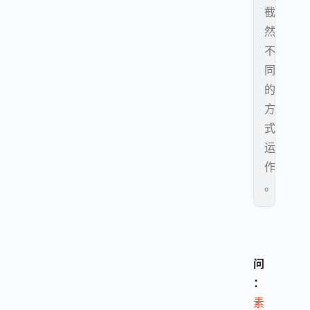
截
然
不
同
的
方
式
运
作
。
问
：
素