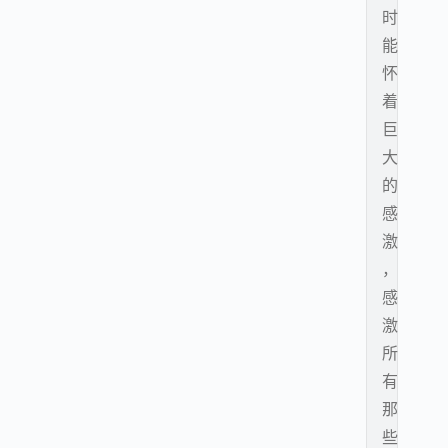
时
能
怀
着
巨
大
的
感
激
，
感
激
所
有
那
些