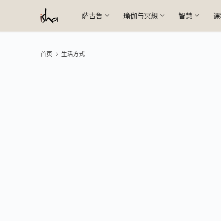
萨古鲁
瑜伽与冥想
智慧
课
首页
生活方式