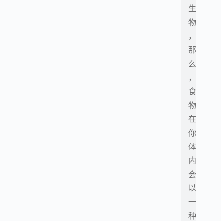
生
物
，
那
么
，
食
物
在
你
体
内
会
以
一
种