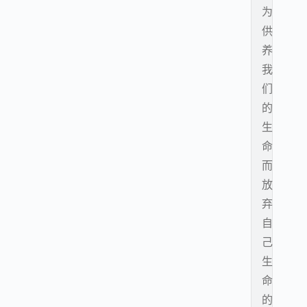
为
供
养
我
们
的
生
命
而
放
弃
自
己
生
命
的