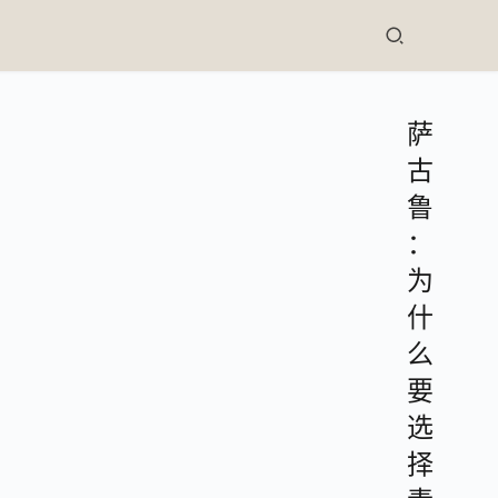
萨
古
鲁
：
为
什
么
要
选
择