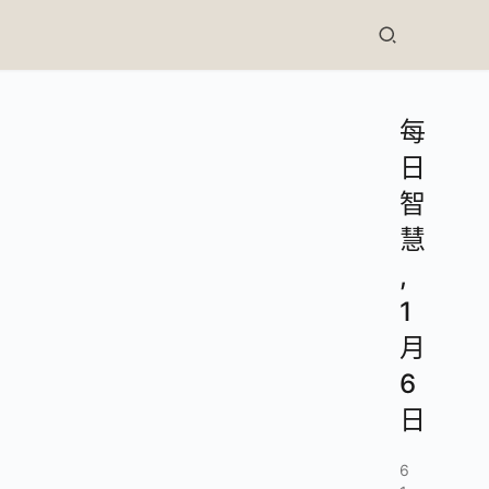
每
日
智
慧
,
1
月
6
日
6