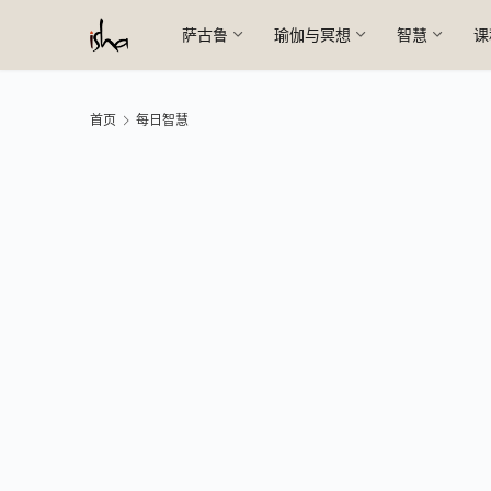
萨古鲁
瑜伽与冥想
智慧
课
首页
每日智慧