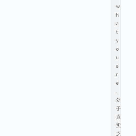
w
h
a
t
y
o
u
a
r
e
.
处
于
真
实
之