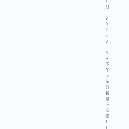
1
月
,
2
0
2
2
8
:
5
9
下
午
•
每
日
智
慧
•
阅
读
1
1