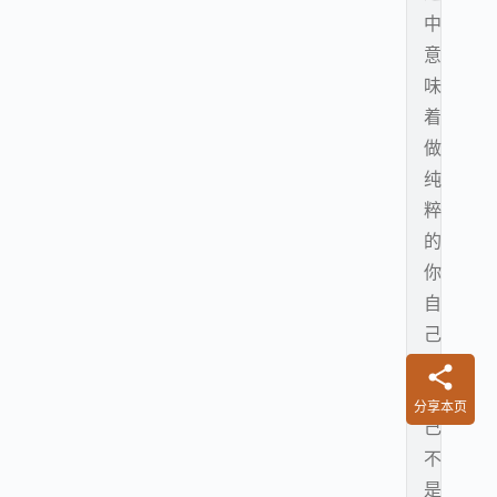
中
意
味
着
做
纯
粹
的
你
自
己
，
自
分享本页
己
不
是