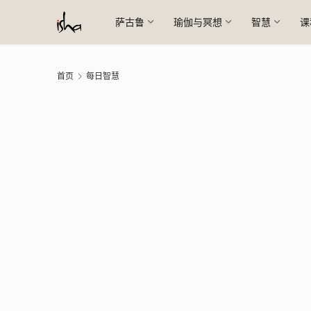
萨古鲁
瑜伽与冥想
智慧
课
首页
每日智慧