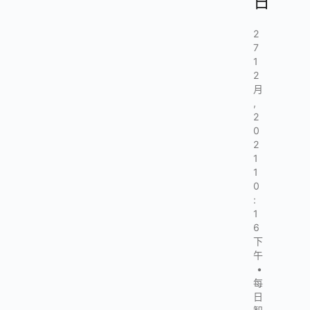
日
2
7
1
2
月
,
2
0
2
1
1
0
:
1
6
下
午
•
每
日