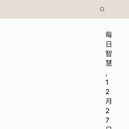
每
日
智
慧
,
1
2
月
2
7