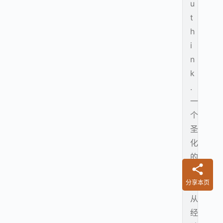
u
t
h
i
n
k
.
一
个
圣
化
的
空
分享本页
间
从
经