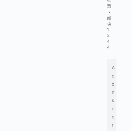
智
慧
•
阅
读
1
3
4
4
A
c
o
n
s
e
c
r