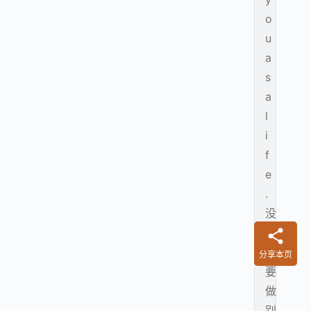
o
u
a
s
a
l
i
f
e
.
没
有
必
分享本页
要
做
别