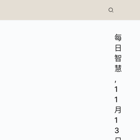
每
日
智
慧
,
1
1
月
1
3