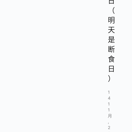
日
（
明
天
是
断
食
日
）
1
4
1
1
月
,
2