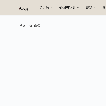
萨古鲁
瑜伽与冥想
智慧
课
首页
每日智慧