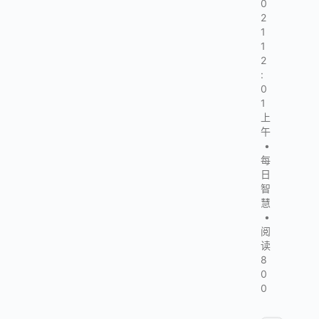
0
2
1
1
2
:
0
1
上
午
•
每
日
智
慧
•
阅
读
8
0
0