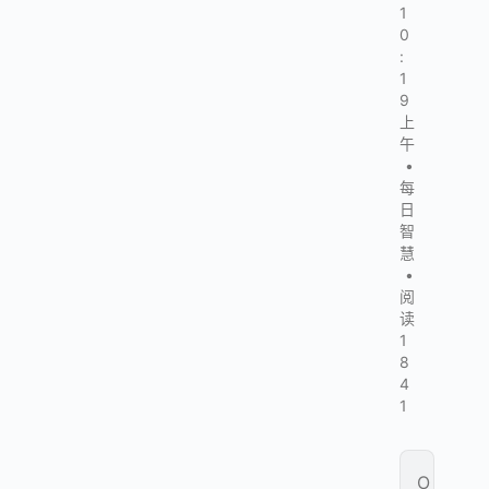
1
0
:
1
9
上
午
•
每
日
智
慧
•
阅
读
1
8
4
1
O