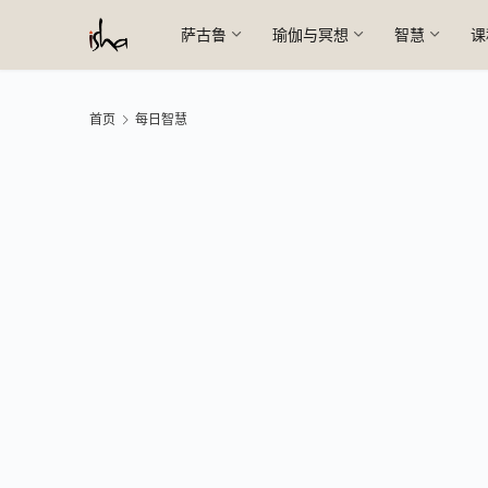
萨古鲁
瑜伽与冥想
智慧
课
首页
每日智慧