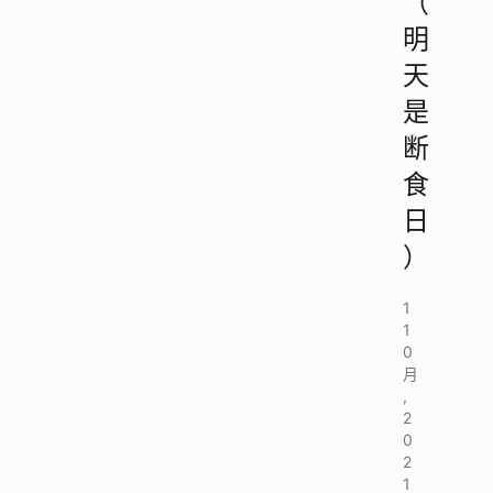
（
明
天
是
断
食
日
）
1
1
0
月
,
2
0
2
1