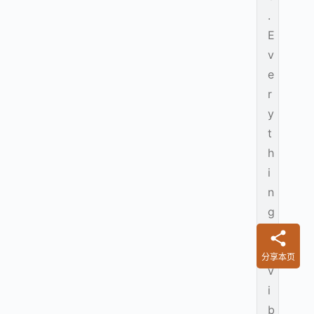
.
E
v
e
r
y
t
h
i
n
g
i
s
分享本页
v
i
b