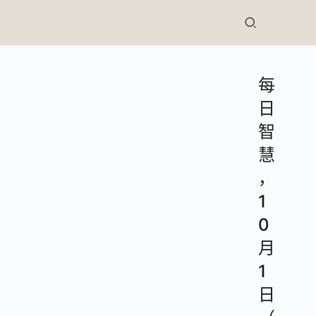
每
日
智
慧
，
1
0
月
1
日