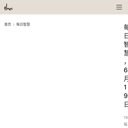
首页
每日智慧
6
1
9
19
每