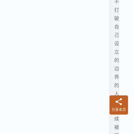
不
打
破
自
己
设
立
的
边
界
的
人
将
分享本页
持
续
被