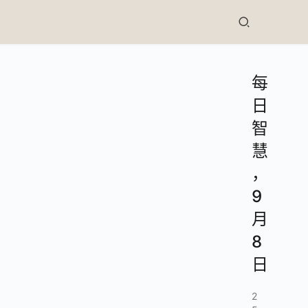
每
日
智
慧
，
9
月
8
日
2