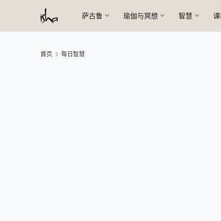
萨古鲁
瑜伽与冥想
智慧
课
首页
每日智慧