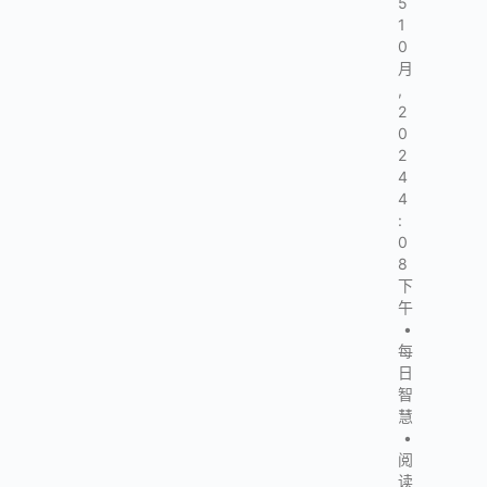
5
1
0
月
,
2
0
2
4
4
:
0
8
下
午
•
每
日
智
慧
•
阅
读