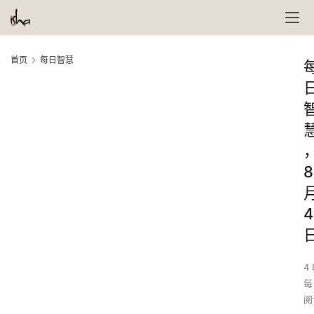
首页
每日智慧
8
4
4 
每
阅