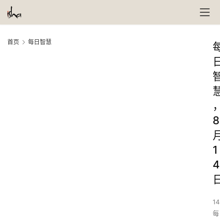
首页
每日智慧
8
1
4
14
每