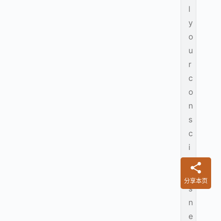
l
y
o
u
r
c
o
n
s
c
i
o
u
分享本页
s
n
e