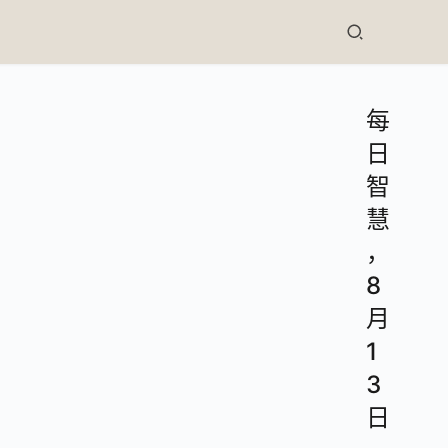
每
日
智
慧
，
8
月
1
3
日