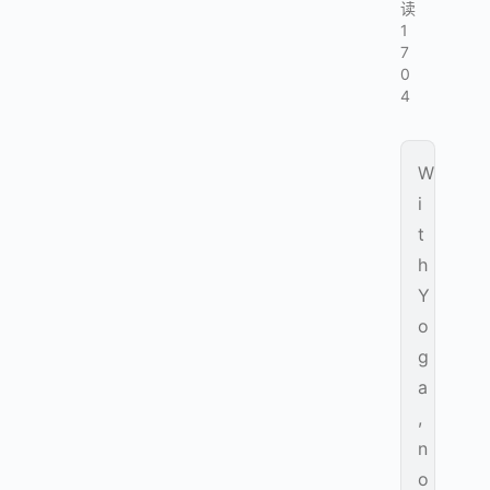
读
1
7
0
4
W
i
t
h
Y
o
g
a
,
n
o