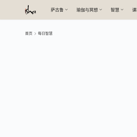
萨古鲁
瑜伽与冥想
智慧
课
首页
每日智慧