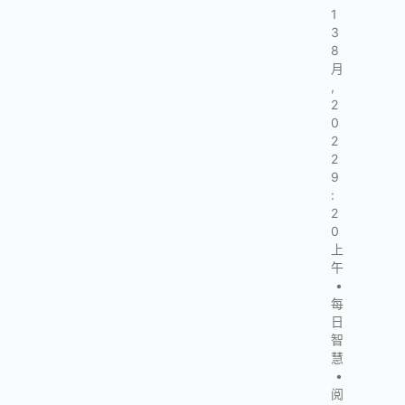
1
3
8
月
,
2
0
2
2
9
:
2
0
上
午
•
每
日
智
慧
•
阅