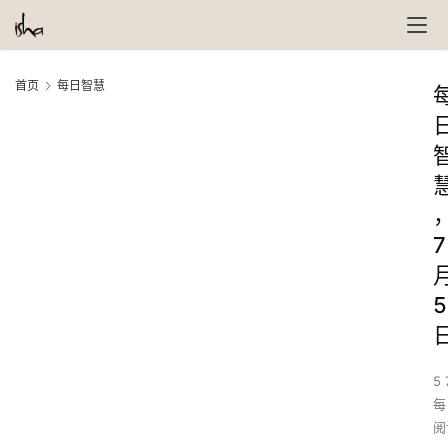
首页
每日智慧
7
5
5 
每
阅