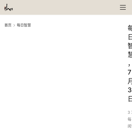
首页
每日智慧
7
3
3 
每
阅