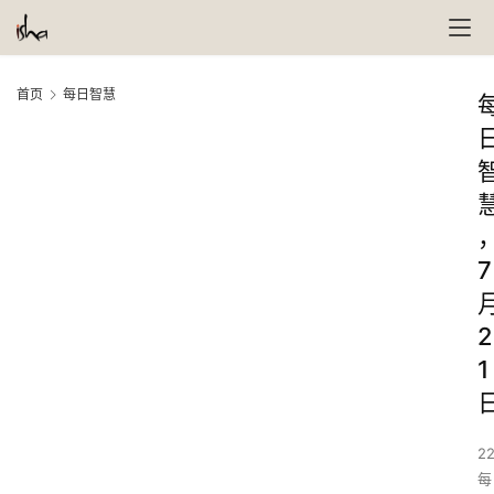
首页
每日智慧
7
2
1
22
每