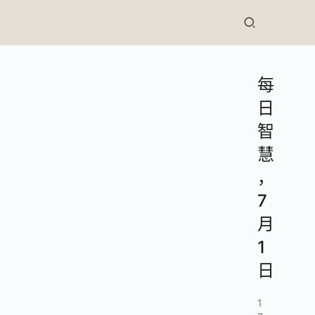
每
日
智
慧
，
7
月
1
日
1