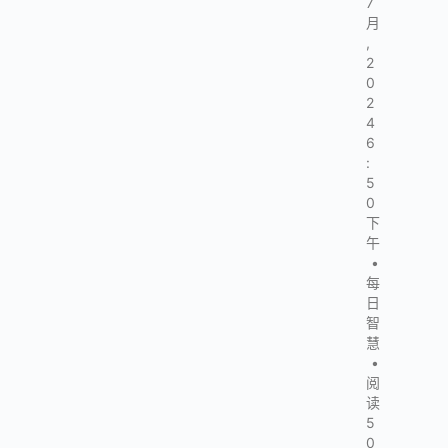
7
月
,
2
0
2
4
6
:
5
0
下
午
•
每
日
智
慧
•
阅
读
5
0