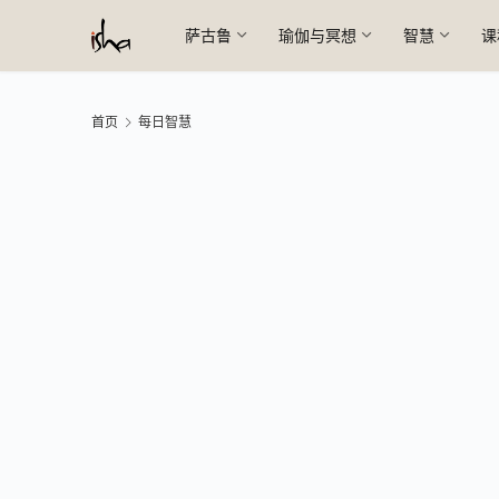
萨古鲁
瑜伽与冥想
智慧
课
首页
每日智慧