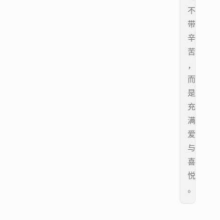
不
带
辛
苦
，
而
是
充
满
爱
与
喜
悦
。