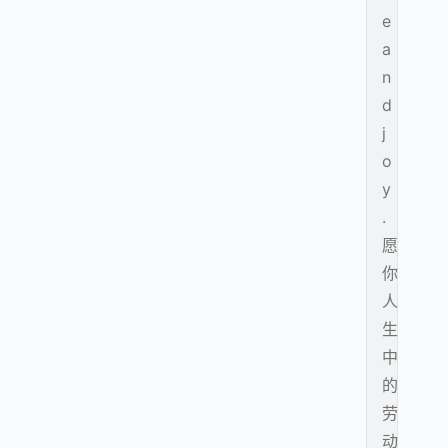
e
a
n
d
j
o
y
.
愿
你
人
生
中
的
劳
动