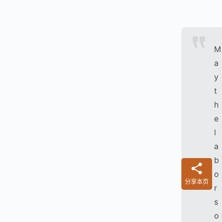
M
a
y
t
h
e
l
a
b
o
分享本页
r
s
o