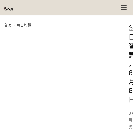
首页
每日智慧
6
6
6 
每
阅