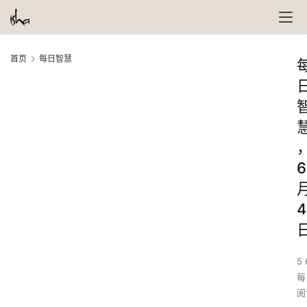
首页
每日智慧
6
4
5 
每
阅