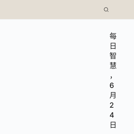
每
日
智
慧
，
6
月
2
4
日