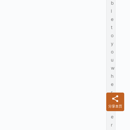
b
l
e
t
o
y
o
u
w
h
e
r
e
分享本页
v
e
r