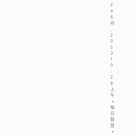
2
4
6
月
,
2
0
2
3
1
0
:
2
8
上
午
•
每
日
智
慧
•