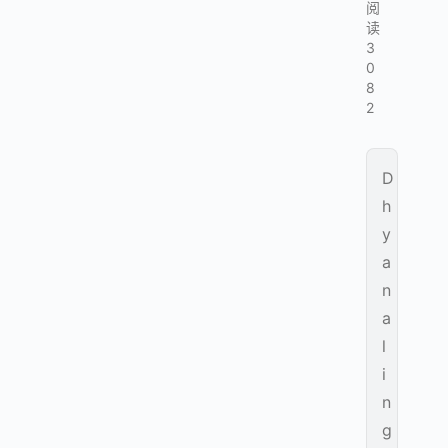
阅
读
3
0
8
2
D
h
y
a
n
a
l
i
n
g