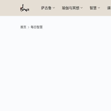
萨古鲁
瑜伽与冥想
智慧
课
首页
每日智慧