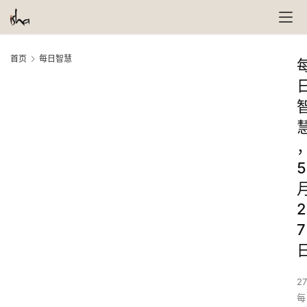
首页
每日智慧
5
2
7
27
每