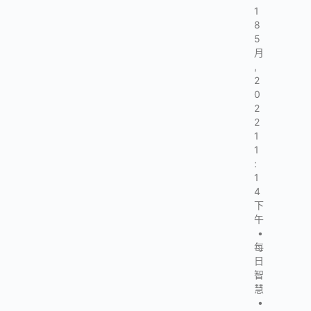
1
8
5
月
,
2
0
2
2
1
1
:
1
4
下
午
•
每
日
智
慧
•