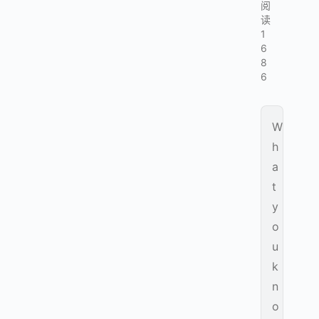
阅
读
1
6
8
6
W
h
a
t
y
o
u
k
n
o