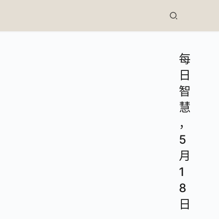
每
日
智
慧
，
5
月
1
8
日