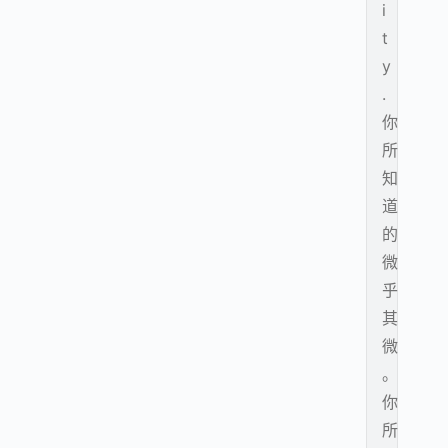
i
t
y
.
你
所
知
道
的
微
乎
其
微
。
你
所