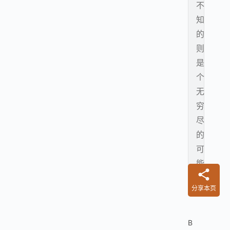
不
知
的
则
是
个
无
穷
尽
的
可
能
。
分享本页
B