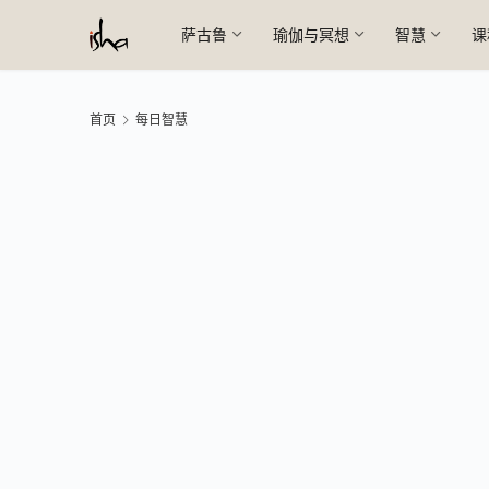
萨古鲁
瑜伽与冥想
智慧
课
首页
每日智慧