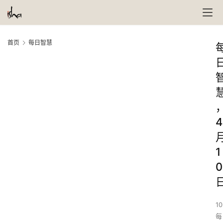
首页
每日智慧
4
1
0
10
每