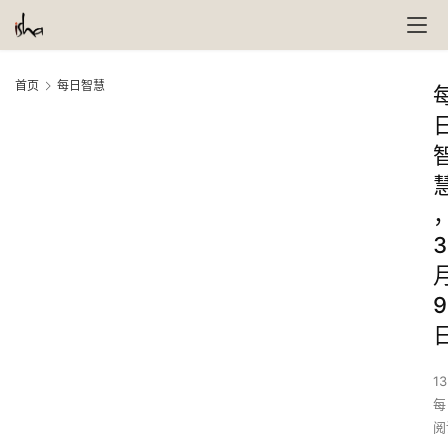
首页
每日智慧
3
9
13
每
阅