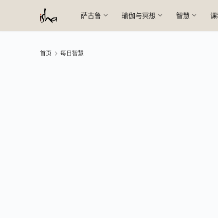
萨古鲁
瑜伽与冥想
智慧
课
首页
每日智慧