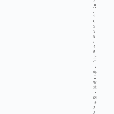
2
月
,
2
0
2
3
8
:
4
5
上
午
•
每
日
智
慧
•
阅
读
2
3