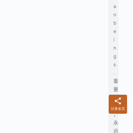
a
n
b
e
i
n
g
s
.
重
要
的
是
分享本页
，
永
远