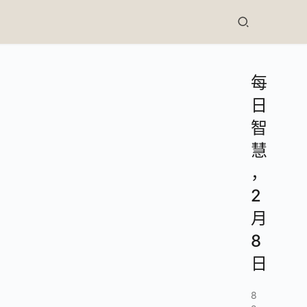
每
日
智
慧
，
2
月
8
日
8