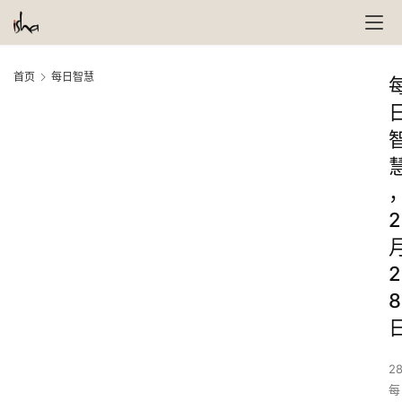
首页
每日智慧
2
2
8
28
每