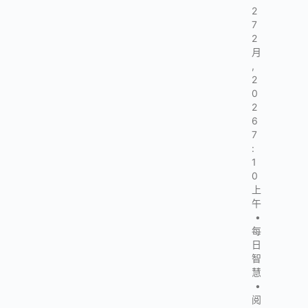
2
7
2
月
,
2
0
2
6
7
:
1
0
上
午
•
每
日
智
慧
•
阅