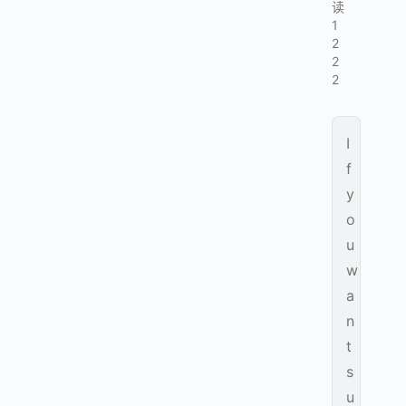
读
1
2
2
2
I
f
y
o
u
w
a
n
t
s
u