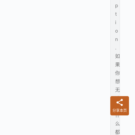
p
t
i
o
n
.
如
果
你
想
无
论
做
分享本页
什
么
都