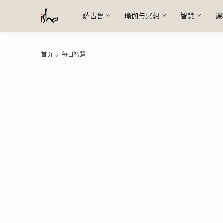
萨古鲁
瑜伽与冥想
智慧
课
首页
每日智慧