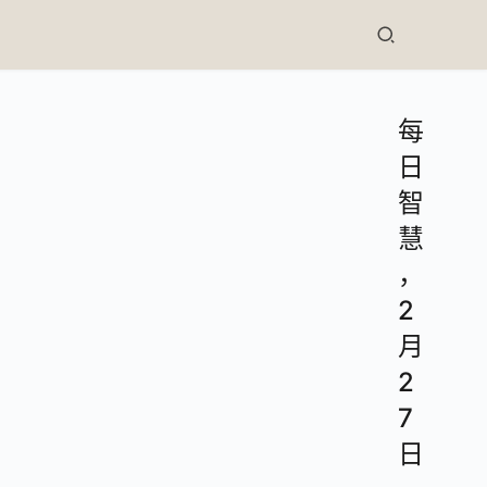
每
日
智
慧
，
2
月
2
7
日