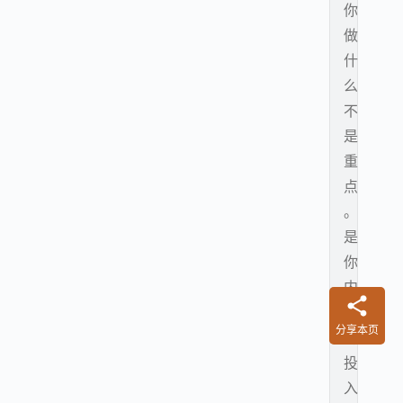
你
做
什
么
不
是
重
点
。
是
你
内
在
分享本页
的
投
入