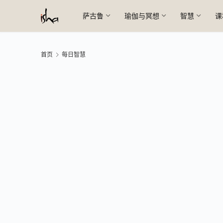
萨古鲁
瑜伽与冥想
智慧
课
首页
每日智慧