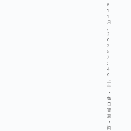
5
1
1
月
,
2
0
2
5
7
:
4
9
上
午
•
每
日
智
慧
•
阅