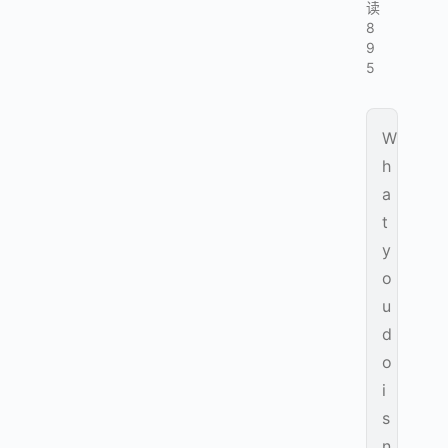
读
8
9
5
W
h
a
t
y
o
u
d
o
i
s
n