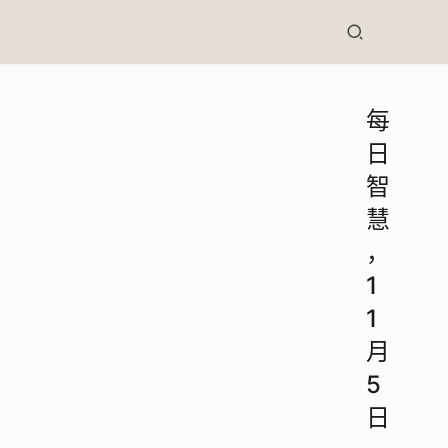
每
日
智
慧
，
1
1
月
5
日