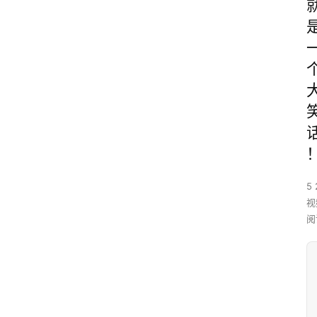
5 
视
阅