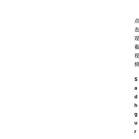
S
a
d
h
g
u
r