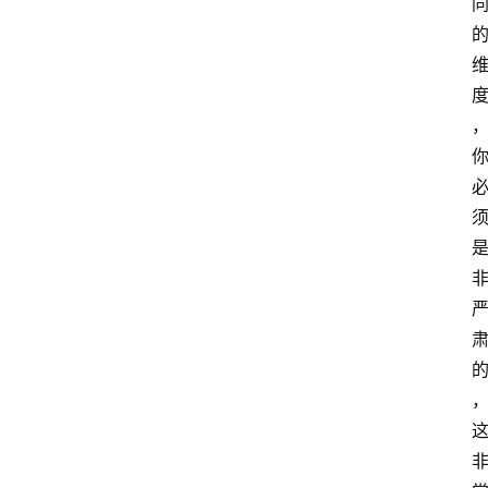
萨
古
鲁
瑜
伽
与
冥
想
智
慧