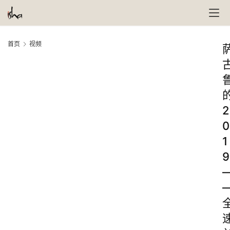
首页
视频
2
0
1
9