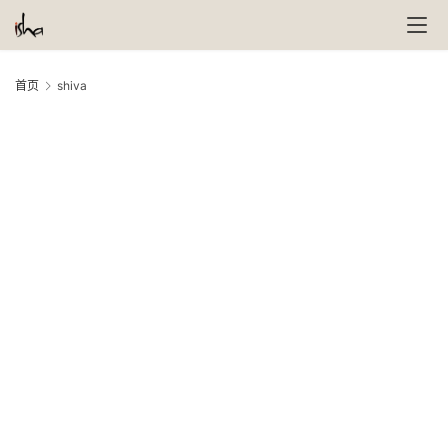
首页
shiva
萨
古
鲁
瑜
伽
与
冥
想