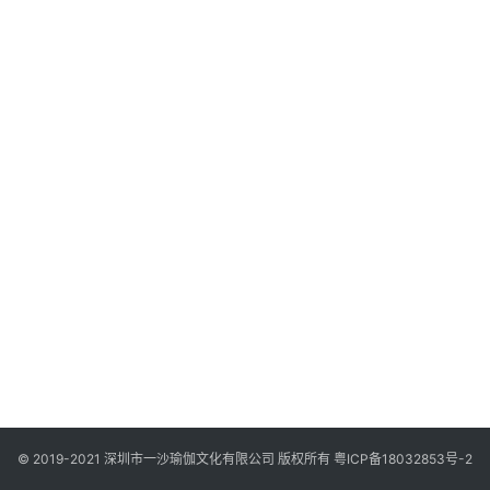
智
慧
课
程
查
询
© 2019-2021 深圳市一沙瑜伽文化有限公司 版权所有
粤ICP备18032853号-2