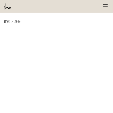
首页
念头
萨
古
鲁
瑜
伽
与
冥
想