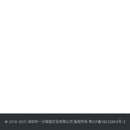
智
慧
课
程
查
询
© 2019-2021 深圳市一沙瑜伽文化有限公司 版权所有
粤ICP备18032853号-2