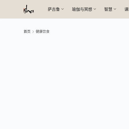
萨古鲁
瑜伽与冥想
智慧
课
首页
健康饮食