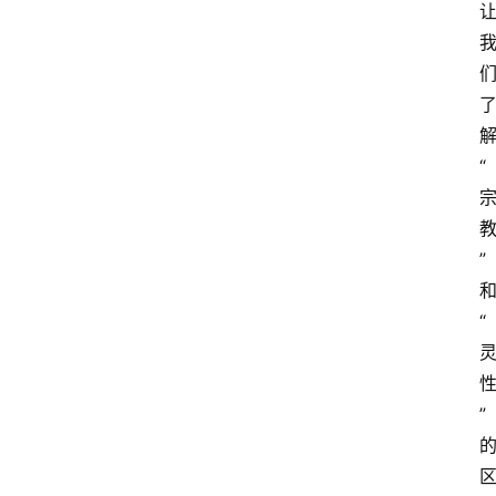
“
”
“
”