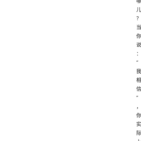
与
冥
想
智
慧
课
“
程
查
询
”