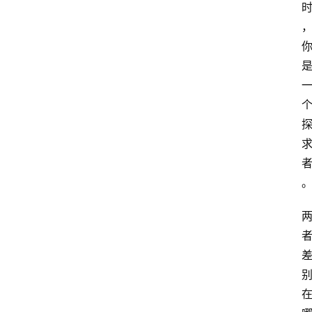
萨
古
鲁
瑜
伽