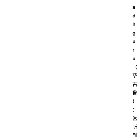
a
d
h
g
u
r
u