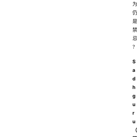
S
a
d
h
g
u
r
u