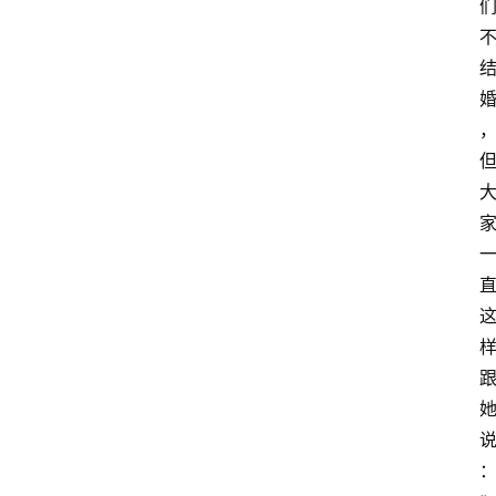
萨
古
鲁
瑜
伽
与
冥
想