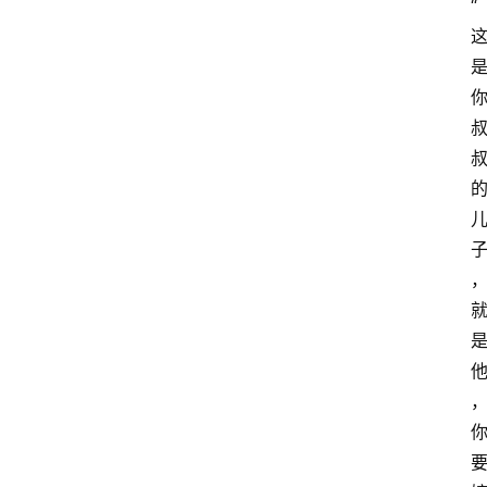
“
智
慧
课
程
查
询