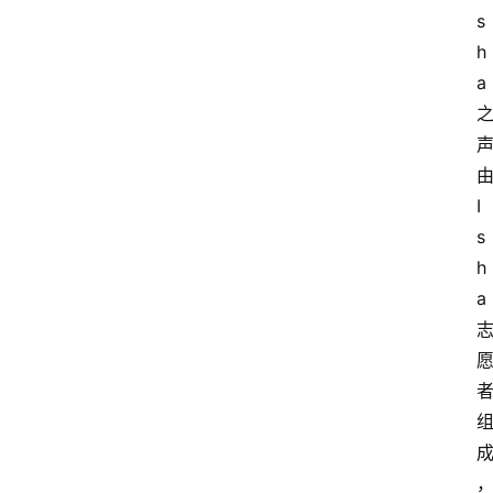
s
h
a
I
s
h
a