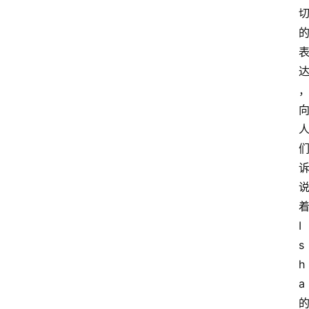
I
s
h
a