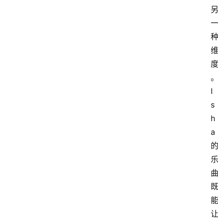
I
s
h
a