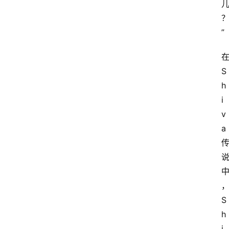
”
S
h
i
v
a
S
h
i