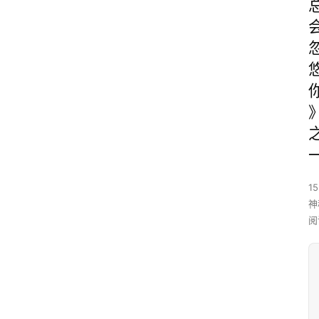
15
神
阅