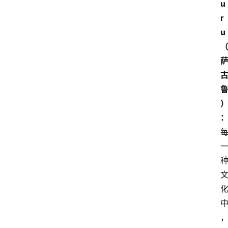
u
r
u