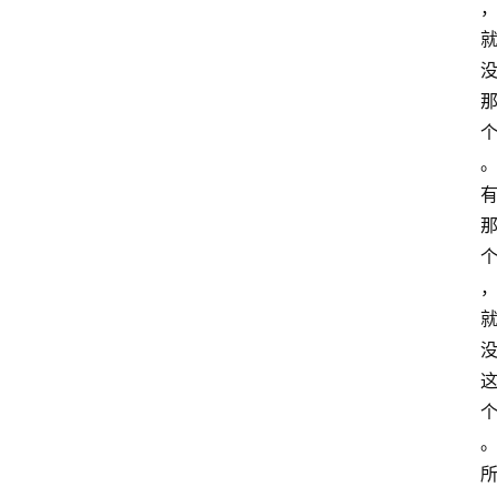
智
慧
课
程
查
询