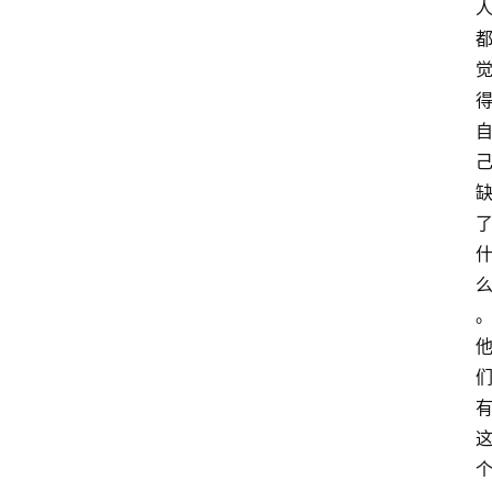
萨
古
鲁
瑜
伽
与
冥
想