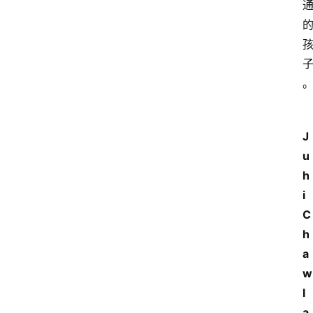
。
J
u
h
i 
C
h
a
w
l
a