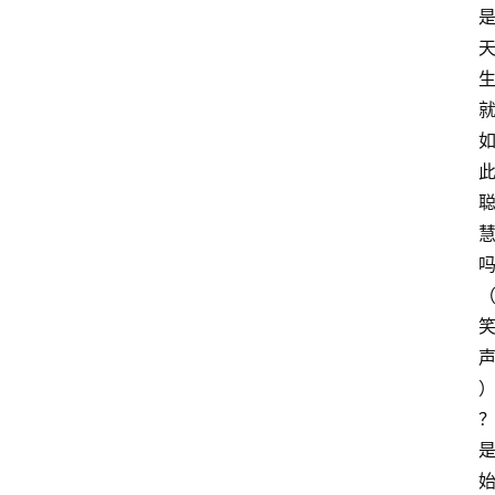
萨
古
鲁
瑜
伽
与
冥
想
智
慧
课
程
查