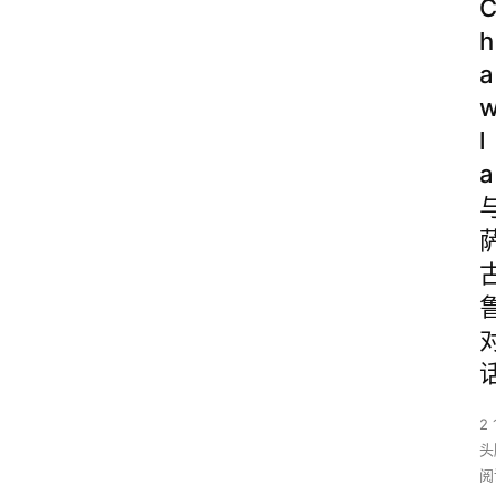
h
a
l
a
2 
头
阅