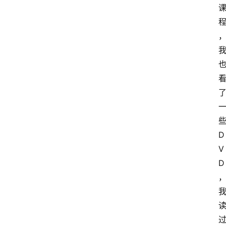
D
V
D