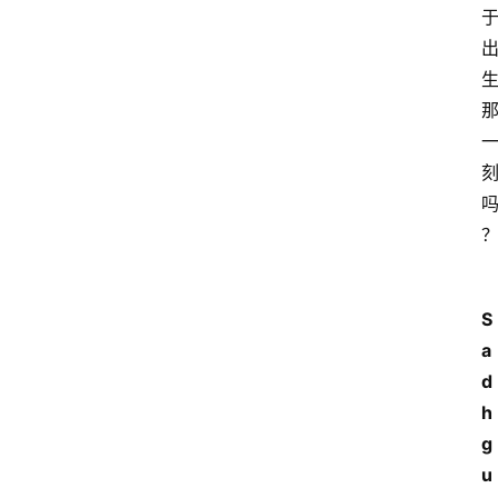
询
？
S
a
d
h
g
u