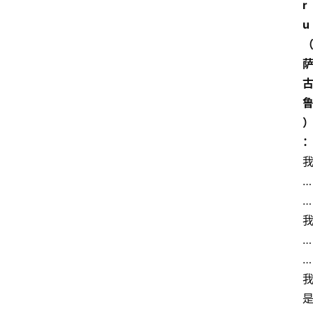
r
u
…
…
…
…