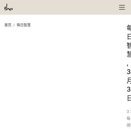
首页
每日智慧
,
3
3
3 
每
阅