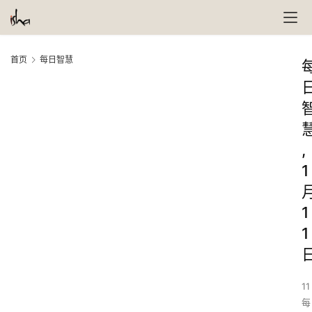
首页
每日智慧
,
1
1
1
11
每